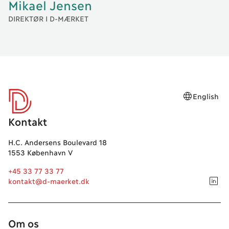
Mikael
Jensen
DIREKTØR I D-MÆRKET
English
D-mærket
Kontakt
H.C. Andersens Boulevard 18
1553 København V
+45 33 77 33 77
kontakt@d-maerket.dk
Om os