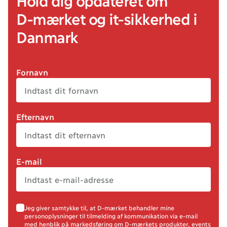
Hold dig opdateret om
D-mærket
og it
-sikkerhed
i
Danmark
Fornavn
Efternavn
E-mail
Jeg giver samtykke til, at D-mærket behandler mine
newsletter permission
personoplysninger til tilmelding af kommunikation via e-mail
med henblik på markedsføring om D-mærkets produkter, events