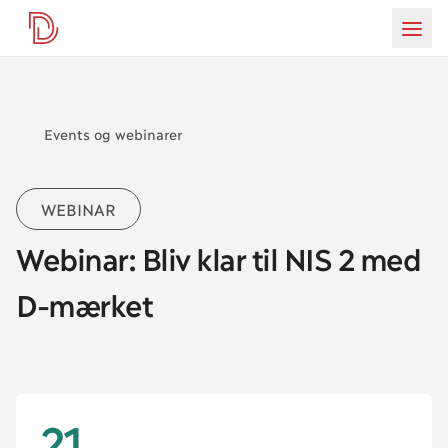
D-mærket
da
Burg
Events og webinarer
WEBINAR
Webinar: Bliv klar til NIS 2 med
D-mærket
21