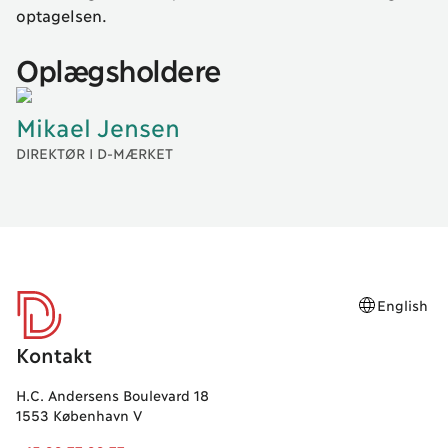
optagelsen.
Oplægsholdere
Mikael
Jensen
DIREKTØR I D-MÆRKET
English
D-mærket
Kontakt
H.C. Andersens Boulevard 18
1553 København V