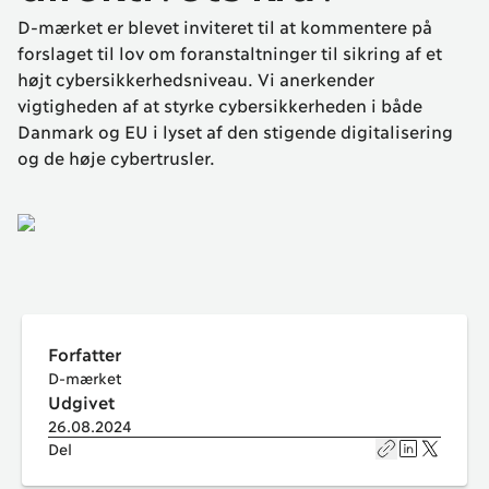
D-mærket er blevet inviteret til at kommentere på
forslaget til lov om foranstaltninger til sikring af et
højt cybersikkerhedsniveau. Vi anerkender
vigtigheden af at styrke cybersikkerheden i både
Danmark og EU i lyset af den stigende digitalisering
og de høje cybertrusler.
Forfatter
D-mærket
Udgivet
26.08.2024
Kopier link
Del på
Del på
Linke
X
Del