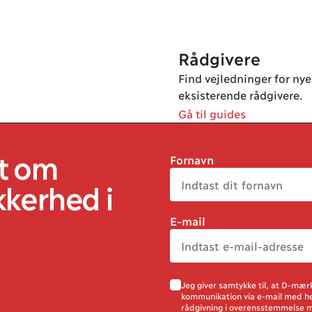
Rådgivere
Find vejledninger for nye
eksisterende rådgivere.
Gå til guides
t om
Fornavn
kkerhed
i
E-mail
Jeg giver samtykke til, at D-mær
newsletter permission
kommunikation via e-mail med h
rådgivning i overensstemmelse me