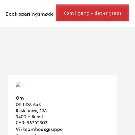
Kom i gang
- det er gratis
d
Book sparringsmøde
Om
OFINDA ApS
Roskildevej 12A
3400 Hillerød
CVR: 36702303
Virksomhedsgruppe