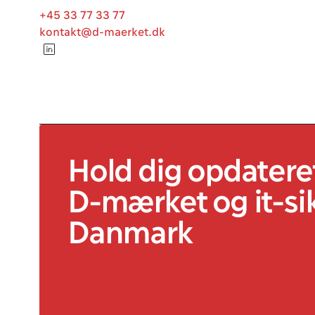
+45 33 77 33 77
kontakt@d-maerket.dk
Hold dig opdatere
D-mærket
og it
-si
Danmark