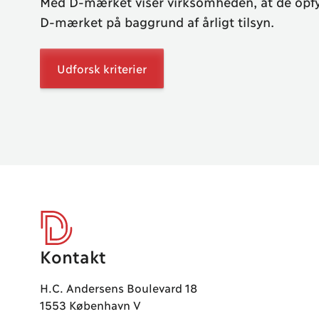
Med D-mærket viser virksomheden, at de opfy
D-mærket på baggrund af årligt tilsyn.
Udforsk kriterier
Kontakt
D-mærket
H.C. Andersens Boulevard 18
1553 København V