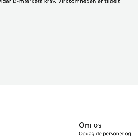
lder D-mærkets krav. Virksomheden er tildelt
Om os
Opdag de personer og