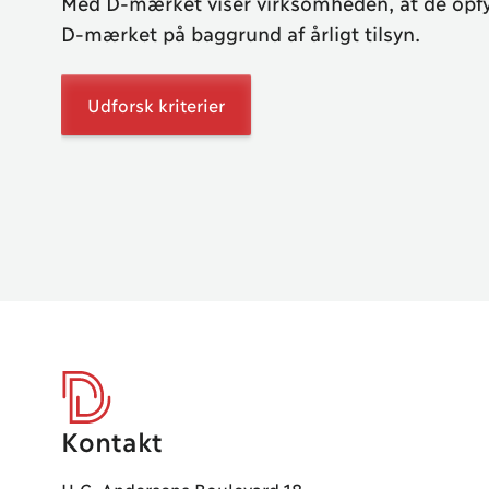
Med D-mærket viser virksomheden, at de opfy
D-mærket på baggrund af årligt tilsyn.
Udforsk kriterier
Kontakt
D-mærket
H.C. Andersens Boulevard 18