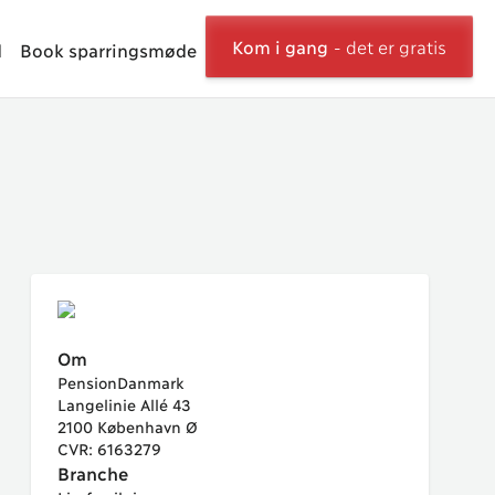
Kom i gang
- det er gratis
d
Book sparringsmøde
Om
PensionDanmark
Langelinie Allé 43
2100 København Ø
CVR: 6163279
Branche