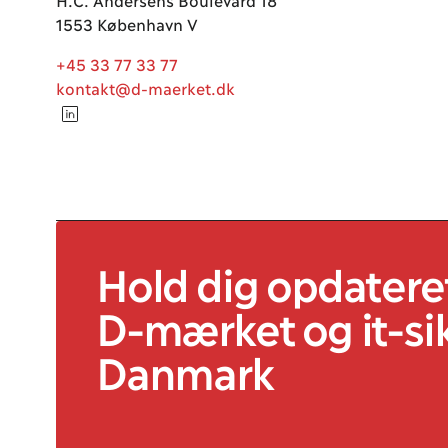
1553 København V
+45 33 77 33 77
kontakt@d-maerket.dk
Hold dig opdatere
D-mærket
og it
-si
Danmark